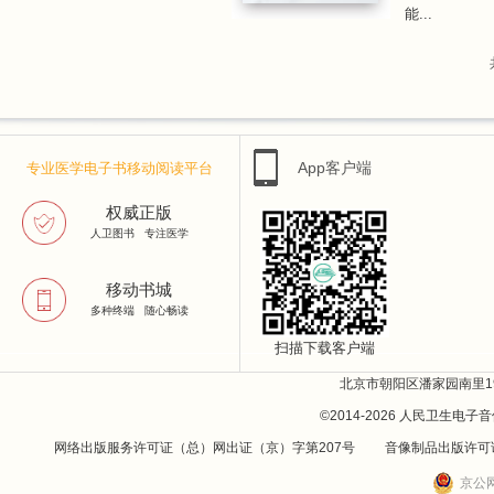
能...
App客户端
专业医学电子书移动阅读平台
权威正版
人卫图书 专注医学
移动书城
多种终端 随心畅读
扫描下载客户端
北京市朝阳区潘家园南里19号
©2014-
2026
人民卫生电子音
网络出版服务许可证（总）网出证（京）字第207号 音像制品出版许可
京公网