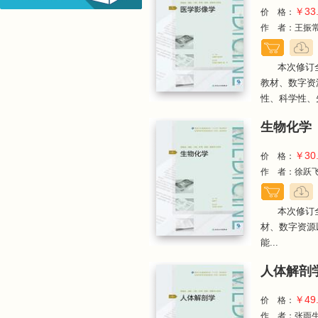
￥33
价 格：
作 者：王振
本次修订
教材、数字资
性、科学性、先
生物化学（
￥30
价 格：
作 者：徐跃
本次修订
材、数字资源
能...
人体解剖学
￥49
价 格：
作 者：张雨