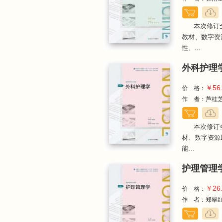
本次修订
教材、数字资
性、...
外科护理学
￥56
价 格：
作 者：芦桂
本次修订
材、数字资源
能...
护理管理学
￥26
价 格：
作 者：郑翠