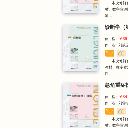
本次修订
材、数字资源
能...
诊断学（第
￥69
价 格：
作 者：刘成
本次修订
教材、数字资
性、...
急危重症护
￥34
价 格：
作 者：刘雪
本次修订
材、数字资源