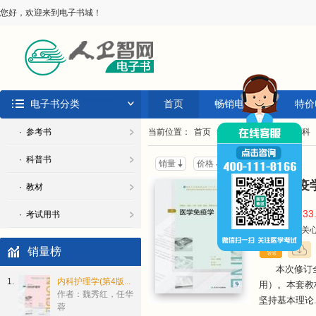
您好，欢迎来到电子书城！
电子书分类
首页
畅销电子书
特价
· 参考书
当前位置：
首页
>
教材
>
成教
>
专科
· 科普书
销量
价格
上架时间
医学免疫
· 教材
￥33
· 考试用书
价 格：
作 者：沈关心
销量榜
本次修订
1.
内科护理学(第4版...
用）。本套教
作者：魏秀红，任华
坚持基本理论..
蓉