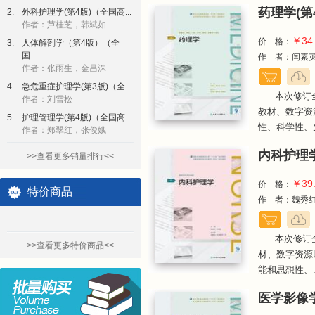
药理学(第
2.
外科护理学(第4版)（全国高...
作者：芦桂芝，韩斌如
￥34
价 格：
3.
人体解剖学（第4版）（全
国...
作 者：闫素英
作者：张雨生，金昌洙
4.
急危重症护理学(第3版)（全...
本次修订
作者：刘雪松
教材、数字资
5.
护理管理学(第4版)（全国高...
性、科学性、先
作者：郑翠红，张俊娥
内科护理学
>>查看更多销量排行<<
￥39
价 格：
特价商品
作 者：魏秀
本次修订
>>查看更多特价商品<<
材、数字资源
能和思想性、..
医学影像学