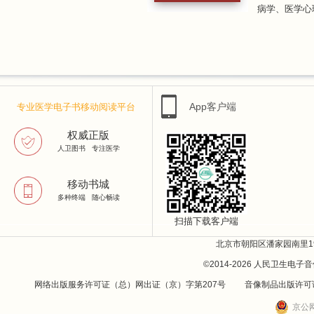
病学、医学心理
App客户端
专业医学电子书移动阅读平台
权威正版
人卫图书 专注医学
移动书城
多种终端 随心畅读
扫描下载客户端
北京市朝阳区潘家园南里19号
©2014-
2026
人民卫生电子音
网络出版服务许可证（总）网出证（京）字第207号 音像制品出版许可
京公网