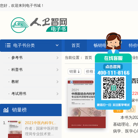
您好，欢迎来到电子书城！
电子书分类
首页
畅销电子书
特价
· 参考书
当前位置：
首页
>
考试用书
>
卫生专业
· 科普书
销量
价格
上架时间
2021
· 教材
￥22
· 考试用书
价 格：
作 者：国家中
销量榜
本书为2
1.
2021中医内科学(...
基础理论、内
作者：国家中医药管
病学、医学心理
理局专业技术资...