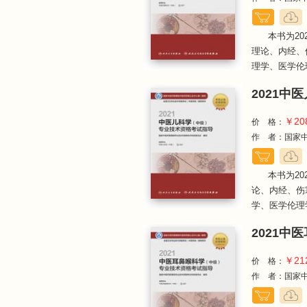
本书为2
理论、内经、
理学、医学伦理
2021
￥20
价 格：
作 者：国家中
本书为2
论、内经、伤
学、医学伦理学
2021
￥21
价 格：
作 者：国家中