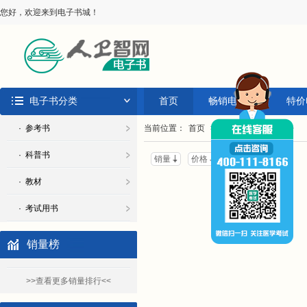
您好，欢迎来到电子书城！
电子书分类
首页
畅销电子书
特价
· 参考书
当前位置：
首页
>
教材
>
中医走出去
· 科普书
销量
价格
上架时间
· 教材
· 考试用书
销量榜
>>查看更多销量排行<<