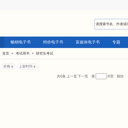
畅销电子书
特价电子书
富媒体电子书
专题
：
首页
>
考试用书
>
研究生考试
价格
上架时间
共0条
上一页
下一页
第
/0页
跳转